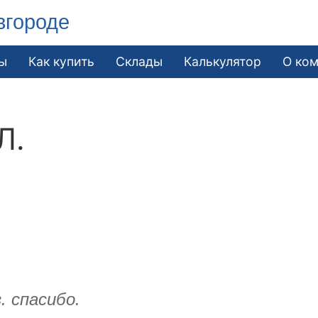
вгороде
ы
Как купить
Склады
Калькулятор
О ко
Л.
. спасибо.