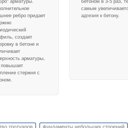
бро" арматуры.
бетоном в 3-5 раз, т
олнительное
самым увеличивает
шнее ребро придает
адгезия к бетону.
ержню
иодический
филь, создает
еровку в бетоне и
личивает
ерхность арматуры,
 повышает
пление стержня с
оном.
тво тротуаров
Фундаменты небольших строений