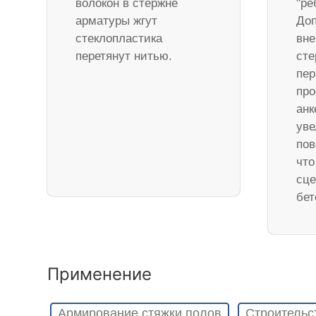
волокон в стержне
"ре
арматуры жгут
Доп
стеклопластика
вне
перетянут нитью.
ст
пер
про
анк
уве
пов
что
сце
бет
Применение
Армирование стяжки полов
Строительс