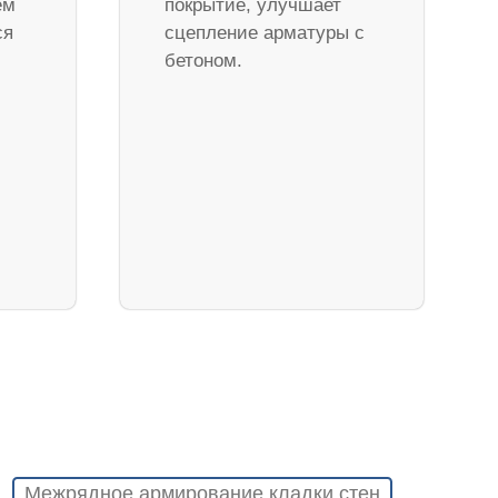
ем
покрытие, улучшает
ся
сцепление арматуры с
бетоном.
Межрядное армирование кладки стен