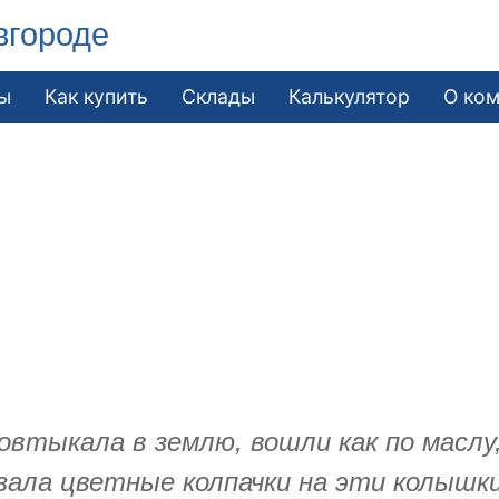
вгороде
ы
Как купить
Склады
Калькулятор
О ко
втыкала в землю, вошли как по маслу,
азала цветные колпачки на эти колышк