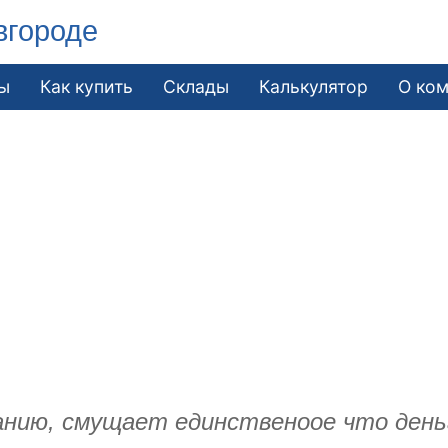
вгороде
ы
Как купить
Склады
Калькулятор
О ко
ию, смущает единственоое что деньг