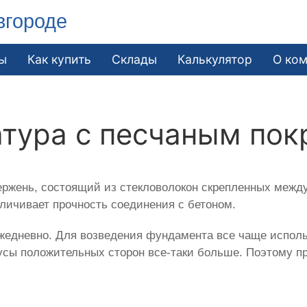
вгороде
ы
Как купить
Склады
Калькулятор
О ко
атура с песчаным по
ержень, состоящий из стекловолокон скрепленных между
личивает прочность соединения с бетоном.
жедневно. Для возведения фундамента все чаще исполь
нусы положительных сторон все-таки больше. Поэтому п