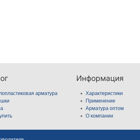
ог
Информация
лопластиковая арматура
Характеристики
ышки
Применение
а
Арматура оптом
купить
О компании
изводителя