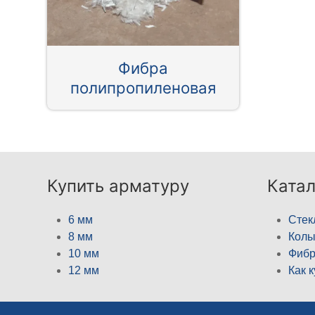
Фибра
полипропиленовая
Купить арматуру
Катал
6 мм
Стек
8 мм
Кол
10 мм
Фибр
12 мм
Как 