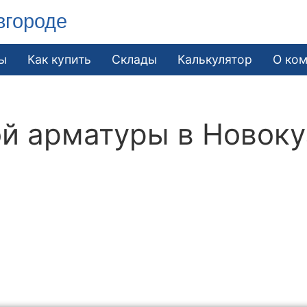
вгороде
ы
Как купить
Склады
Калькулятор
О ко
й арматуры в Новоку