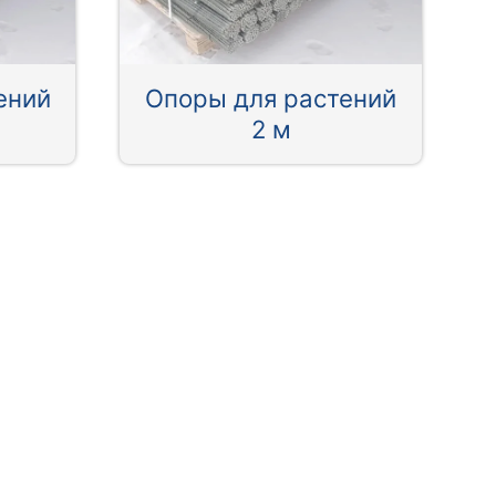
ений
Опоры для растений
2 м