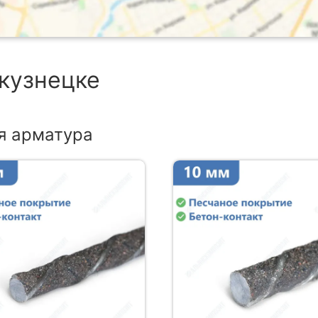
окузнецке
я арматура