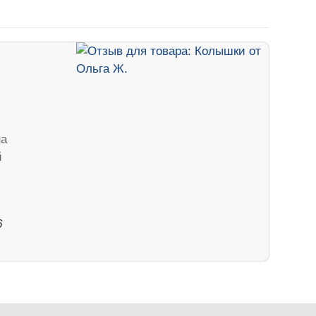
на
й
6