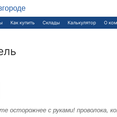
вгороде
ы
Как купить
Склады
Калькулятор
О ко
ель
е осторожнее с руками! проволока, 