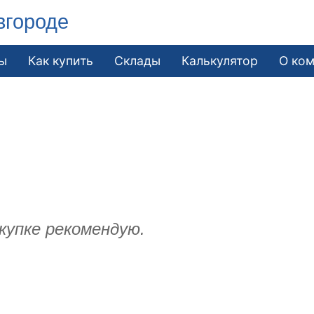
вгороде
ы
Как купить
Склады
Калькулятор
О ко
купке рекомендую.