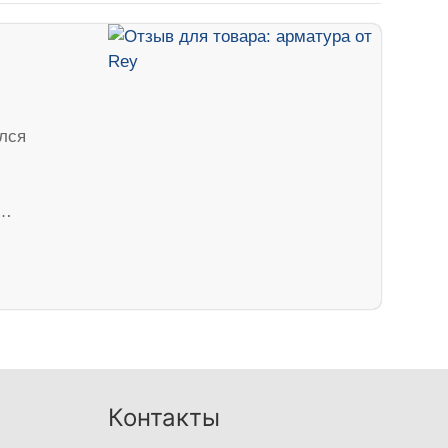
лся
д…
Контакты